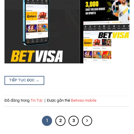
TIẾP TỤC ĐỌC
→
Đã đăng trong
Tin Tức
|
Được gắn thẻ
Betvisa mobile
1
2
3