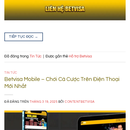
TIẾP TỤC ĐỌC
→
Đã đăng trong
Tin Tức
|
Được gắn thẻ
Hỗ trợ Betvisa
TIN TỨC
Betvisa Mobile – Chơi Cá Cược Trên Điện Thoại
Mới Nhất
ĐÃ ĐĂNG TRÊN
THÁNG 3 19, 2025
BỞI
CONTENTBETVISA