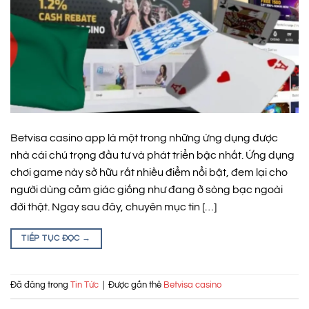
Betvisa casino app là một trong những ứng dụng được
nhà cái chú trọng đầu tư và phát triển bậc nhất. Ứng dụng
chơi game này sở hữu rất nhiều điểm nổi bật, đem lại cho
người dùng cảm giác giống như đang ở sòng bạc ngoài
đời thật. Ngay sau đây, chuyên mục tin […]
TIẾP TỤC ĐỌC
→
Đã đăng trong
Tin Tức
|
Được gắn thẻ
Betvisa casino