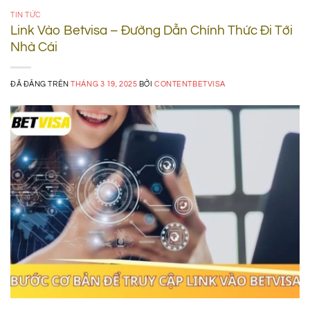
TIN TỨC
Link Vào Betvisa – Đường Dẫn Chính Thức Đi Tới
Nhà Cái
ĐÃ ĐĂNG TRÊN
THÁNG 3 19, 2025
BỞI
CONTENTBETVISA