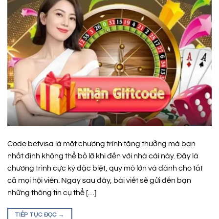
Code betvisa là một chương trình tặng thưởng mà bạn
nhất định không thể bỏ lỡ khi đến với nhà cái này. Đây là
chương trình cực kỳ đặc biệt, quy mô lớn và dành cho tất
cả mọi hội viên. Ngay sau đây, bài viết sẽ gửi đến bạn
những thông tin cụ thể […]
TIẾP TỤC ĐỌC
→