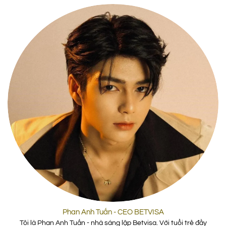
Phan Anh Tuấn - CEO BETVISA
Tôi là Phan Anh Tuấn - nhà sáng lập Betvisa. Với tuổi trẻ đầy