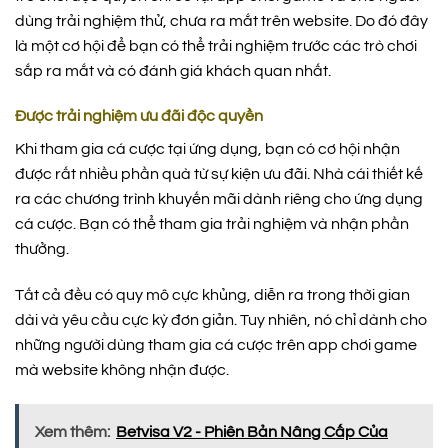
dùng trải nghiệm thử, chưa ra mắt trên website. Do đó đây
là một cơ hội để bạn có thể trải nghiệm trước các trò chơi
sắp ra mắt và có đánh giá khách quan nhất.
Được trải nghiệm ưu đãi độc quyền
Khi tham gia cá cược tại ứng dụng, bạn có cơ hội nhận
được rất nhiều phần quà từ sự kiện ưu đãi. Nhà cái thiết kế
ra các chương trình khuyến mãi dành riêng cho ứng dụng
cá cược. Bạn có thể tham gia trải nghiệm và nhận phần
thưởng.
Tất cả đều có quy mô cực khủng, diễn ra trong thời gian
dài và yêu cầu cực kỳ đơn giản. Tuy nhiên, nó chỉ dành cho
những người dùng tham gia cá cược trên app chơi game
mà website không nhận được.
Xem thêm:
Betvisa V2 - Phiên Bản Nâng Cấp Của