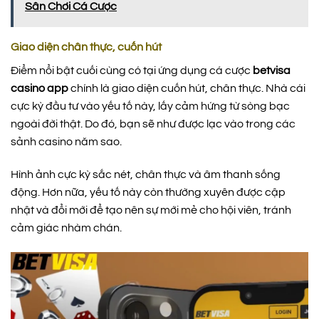
Sân Chơi Cá Cược
Giao diện chân thực, cuốn hút
Điểm nổi bật cuối cùng có tại ứng dụng cá cược
betvisa
casino app
chính là giao diện cuốn hút, chân thực. Nhà cái
cực kỳ đầu tư vào yếu tố này, lấy cảm hứng từ sòng bạc
ngoài đời thật. Do đó, bạn sẽ như được lạc vào trong các
sảnh casino năm sao.
Hình ảnh cực kỳ sắc nét, chân thực và âm thanh sống
động. Hơn nữa, yếu tố này còn thường xuyên được cập
nhật và đổi mới để tạo nên sự mới mẻ cho hội viên, tránh
cảm giác nhàm chán.