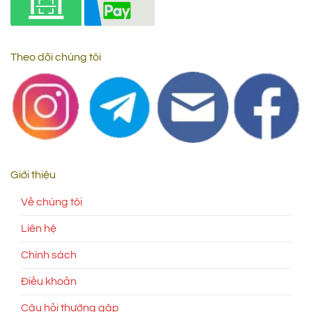
Theo dõi chúng tôi
Giới thiệu
Về chúng tôi
Liên hệ
Chính sách
Điều khoản
Câu hỏi thường gặp