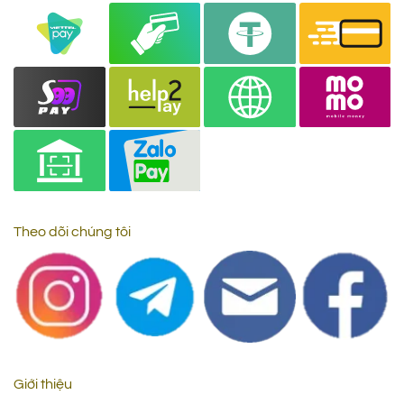
Theo dõi chúng tôi
Giới thiệu