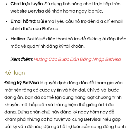
Chat trực tuyến
: Sử dụng tính năng chat trực tiếp trên
website BetVisa để nhận hỗ trợ ngay lập tức.
Email hỗ trợ
: Gửi email yêu cầu hỗ trợ đến địa chỉ email
chính thức của BetVisa.
Hotline
: Gọi tới số điện thoại hỗ trợ để được giải đáp thắc
mắc về quá trình đăng ký tài khoản.
Xem thêm:
Hướng Các Bước Dẫn Đăng Nhập Betvisa
Kết luận
Đăng ký BetVisa
là quyết định đúng đắn để tham gia vào
một nền tảng cá cược uy tín và hiện đại. Chỉ với vài bước
đơn giản, bạn đã có thể tận dụng hàng loạt chương trình
khuyến mãi hấp dẫn và trải nghiệm thế giới giải trí đa
dạng. Đừng chần chừ, hãy đăng ký ngay hôm nay để
khám phá những cơ hội tuyệt vời cùng BetVisa! Nếu gặp
bất kỳ vấn đề nào, đội ngũ hỗ trợ luôn sẵn sàng đồng hành