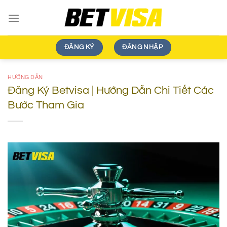
Chuyển
đến
nội
dung
ĐĂNG KÝ
ĐĂNG NHẬP
HƯỚNG DẪN
Đăng Ký Betvisa | Hướng Dẫn Chi Tiết Các
Bước Tham Gia