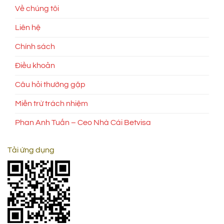
Về chúng tôi
Liên hệ
Chính sách
Điều khoản
Câu hỏi thường gặp
Miễn trừ trách nhiệm
Phan Anh Tuấn – Ceo Nhà Cái Betvisa
Tải ứng dụng