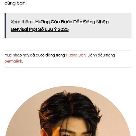
cùng bạn.
Xem thêm:
Hướng Các Bước Dẫn Đăng Nhập
Betvisa| Một Số Lưu Ý 2025
Mục nhập này đã được đăng trong
Hướng Dẫn
. Đánh dấu trang
permalink
.