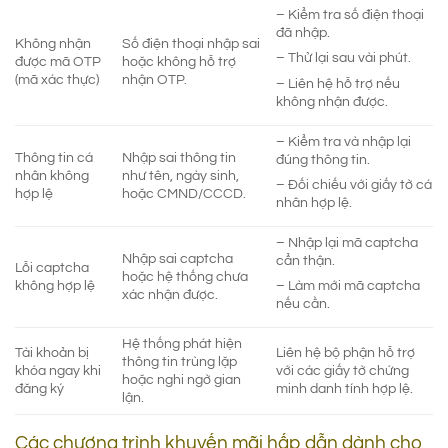
– Kiểm tra số điện thoại
đã nhập.
Không nhận
Số điện thoại nhập sai
– Thử lại sau vài phút.
được mã OTP
hoặc không hỗ trợ
(mã xác thực)
nhận OTP.
– Liên hệ hỗ trợ nếu
không nhận được.
– Kiểm tra và nhập lại
Thông tin cá
Nhập sai thông tin
đúng thông tin.
nhân không
như tên, ngày sinh,
– Đối chiếu với giấy tờ cá
hợp lệ
hoặc CMND/CCCD.
nhân hợp lệ.
– Nhập lại mã captcha
Nhập sai captcha
cẩn thận.
Lỗi captcha
hoặc hệ thống chưa
không hợp lệ
– Làm mới mã captcha
xác nhận được.
nếu cần.
Hệ thống phát hiện
Tài khoản bị
Liên hệ bộ phận hỗ trợ
thông tin trùng lặp
khóa ngay khi
với các giấy tờ chứng
hoặc nghi ngờ gian
đăng ký
minh danh tính hợp lệ.
lận.
Các chương trình khuyến mãi hấp dẫn dành cho