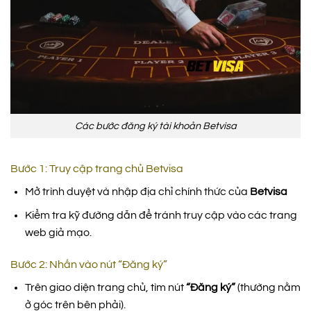
Các bước đăng ký tài khoản Betvisa
Bước 1: Truy cập trang chủ Betvisa
Mở trình duyệt và nhập địa chỉ chính thức của
Betvisa
Kiểm tra kỹ đường dẫn để tránh truy cập vào các trang
web giả mạo.
Bước 2: Nhấn vào nút “Đăng ký”
Trên giao diện trang chủ, tìm nút
“Đăng ký”
(thường nằm
ở góc trên bên phải).