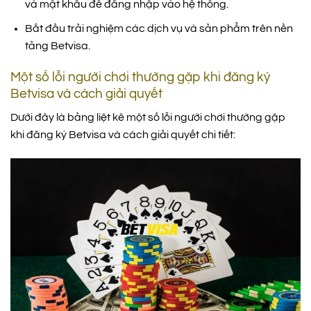
và mật khẩu để đăng nhập vào hệ thống.
Bắt đầu trải nghiệm các dịch vụ và sản phẩm trên nền
tảng Betvisa.
Một số lỗi người chơi thường gặp khi đăng ký
Betvisa và cách giải quyết
Dưới đây là bảng liệt kê một số lỗi người chơi thường gặp
khi đăng ký Betvisa và cách giải quyết chi tiết: