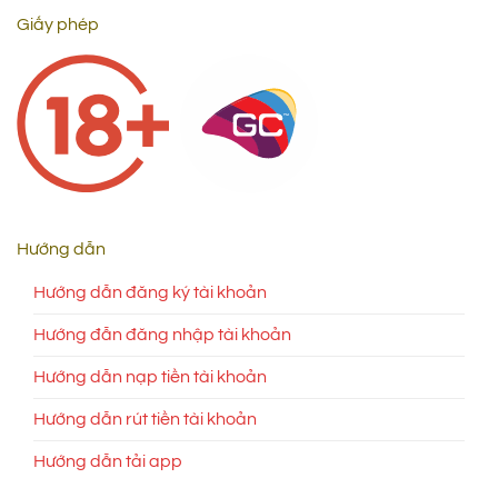
Giấy phép
Hướng dẫn
Hướng dẫn đăng ký tài khoản
Hướng đẫn đăng nhập tài khoản
Hướng dẫn nạp tiền tài khoản
Hướng dẫn rút tiền tài khoản
Hướng dẫn tải app