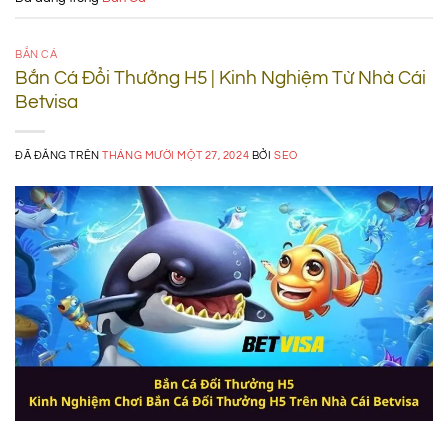
BẮN CÁ
Bắn Cá Đổi Thưởng H5 | Kinh Nghiệm Từ Nhà Cái
Betvisa
ĐÃ ĐĂNG TRÊN
THÁNG MƯỜI MỘT 27, 2024
BỞI
SEO