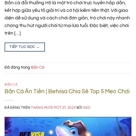
Bắn cá đổi thưởng H5 là một trò chơi trực tuyến hấp dẫn,
kết hợp giữa yếu tố giải trí và cơ hội kiếm tiền thật. Với giao
diện dễ sử dụng và cách chơi đơn giản, trò chơi này nhanh
chóng thu hút người chơi từ mọi lứa tuổi. Đặc biệt, việc chơi
trên […]
TIẾP TỤC ĐỌC
→
Đã đăng trong
Bắn Cá
BẮN CÁ
Bắn Cá Ăn Tiền | Betvisa Chia Sẻ Top 5 Mẹo Chơi
ĐÃ ĐĂNG TRÊN
THÁNG MƯỜI MỘT 27, 2024
BỞI
SEO