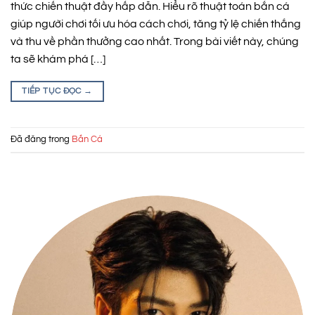
thức chiến thuật đầy hấp dẫn. Hiểu rõ thuật toán bắn cá
giúp người chơi tối ưu hóa cách chơi, tăng tỷ lệ chiến thắng
và thu về phần thưởng cao nhất. Trong bài viết này, chúng
ta sẽ khám phá […]
TIẾP TỤC ĐỌC
→
Đã đăng trong
Bắn Cá