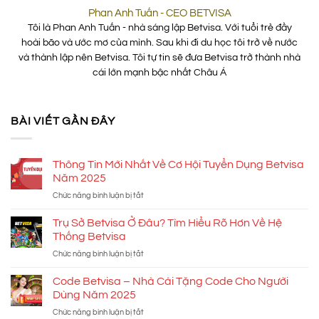
Phan Anh Tuấn - CEO BETVISA
Tôi là Phan Anh Tuấn - nhà sáng lập Betvisa. Với tuổi trẻ đầy
hoài bão và ước mơ của mình. Sau khi đi du học tôi trở về nước
và thành lập nên Betvisa. Tôi tự tin sẽ đưa Betvisa trở thành nhà
cái lớn mạnh bậc nhất Châu Á
BÀI VIẾT GẦN ĐÂY
Thông Tin Mới Nhất Về Cơ Hội Tuyển Dụng Betvisa
Năm 2025
Chức năng bình luận bị tắt
ở
Thông
Tin
Trụ Sở Betvisa Ở Đâu? Tìm Hiểu Rõ Hơn Về Hệ
Mới
Thống Betvisa
Nhất
Chức năng bình luận bị tắt
ở
Về
Trụ
Cơ
Sở
Code Betvisa – Nhà Cái Tặng Code Cho Người
Hội
Betvisa
Tuyển
Dùng Năm 2025
Ở
Dụng
Chức năng bình luận bị tắt
ở
Đâu?
Betvisa