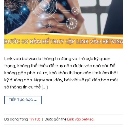
Link vào betvisa là thông tin đóng vai trò cực kỳ quan
trọng, không thể thiếu để truy cập được vào nhà cái. Để
không gặp phải rủi ro, khó khăn thì bạn cần tìm kiếm thật
kỹ đường dẫn. Ngay sau đây, bài viết sẽ gửi đến bạn một
số thông tin cụ thể […]
TIẾP TỤC ĐỌC
→
Đã đăng trong
Tin Tức
|
Được gắn thẻ
Link vào betvisa