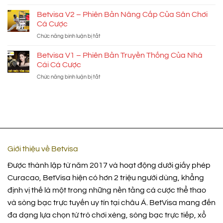
Code
Tìm
Năm
Betvisa
Betvisa V2 – Phiên Bản Nâng Cấp Của Sân Chơi
Hiểu
2025
–
Rõ
Cá Cược
Nhà
Hơn
Chức năng bình luận bị tắt
ở
Cái
Về
Betvisa
Tặng
Hệ
V2
Betvisa V1 – Phiên Bản Truyền Thống Của Nhà
Code
Thống
–
Cho
Cái Cá Cược
Betvisa
Phiên
Người
Chức năng bình luận bị tắt
ở
Bản
Dùng
Betvisa
Nâng
Năm
V1
Cấp
2025
–
Của
Phiên
Sân
Bản
Chơi
Truyền
Cá
Thống
Cược
Của
Giới thiệu về Betvisa
Nhà
Cái
Được thành lập từ năm 2017 và hoạt động dưới giấy phép
Cá
Curacao, BetVisa hiện có hơn 2 triệu người dùng, khẳng
Cược
định vị thế là một trong những nền tảng cá cược thể thao
và sòng bạc trực tuyến uy tín tại châu Á. BetVisa mang đến
đa dạng lựa chọn từ trò chơi xèng, sòng bạc trực tiếp, xổ