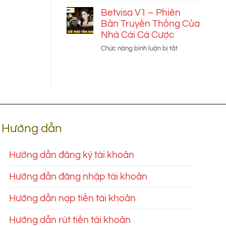
Betvisa
Thống
Code
Betvisa V1 – Phiên
V2
Betvisa
Cho
Bản Truyền Thống Của
–
Người
Nhà Cái Cá Cược
Phiên
Dùng
Bản
Chức năng bình luận bị tắt
ở
Năm
Nâng
Betvisa
2025
Cấp
V1
Của
–
Sân
Phiên
Chơi
Bản
Cá
Truyền
Cược
Thống
Hướng dẫn
Của
Nhà
Hướng dẫn đăng ký tài khoản
Cái
Cá
Hướng đẫn đăng nhập tài khoản
Cược
Hướng dẫn nạp tiền tài khoản
Hướng dẫn rút tiền tài khoản