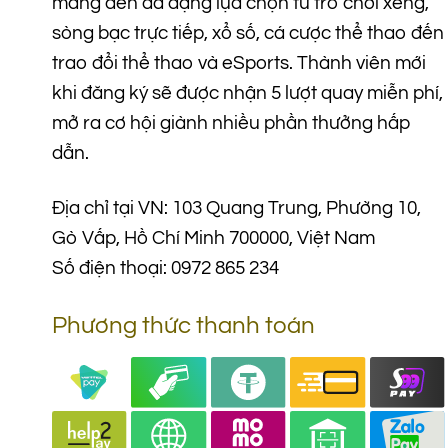
mang đến đa dạng lựa chọn từ trò chơi xèng,
sòng bạc trực tiếp, xổ số, cá cược thể thao đến
trao đổi thể thao và eSports. Thành viên mới
khi đăng ký sẽ được nhận 5 lượt quay miễn phí,
mở ra cơ hội giành nhiều phần thưởng hấp
dẫn.
Địa chỉ tại VN: 103 Quang Trung, Phường 10,
Gò Vấp, Hồ Chí Minh 700000, Việt Nam
Số điện thoại: 0972 865 234
Phương thức thanh toán