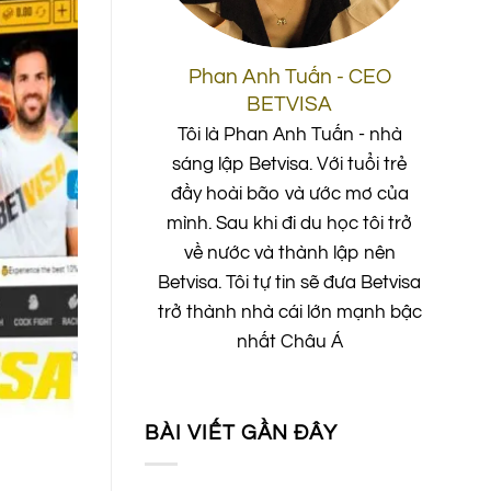
Phan Anh Tuấn - CEO
BETVISA
Tôi là Phan Anh Tuấn - nhà
sáng lập Betvisa. Với tuổi trẻ
đầy hoài bão và ước mơ của
mình. Sau khi đi du học tôi trở
về nước và thành lập nên
Betvisa. Tôi tự tin sẽ đưa Betvisa
trở thành nhà cái lớn mạnh bậc
nhất Châu Á
BÀI VIẾT GẦN ĐÂY