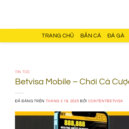
Chuyển
đến
nội
dung
TRANG CHỦ
BẮN CÁ
ĐÁ GÀ
TIN TỨC
Betvisa Mobile – Chơi Cá Cượ
ĐÃ ĐĂNG TRÊN
THÁNG 3 19, 2025
BỞI
CONTENTBETVISA