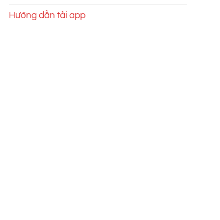
Hướng dẫn tải app