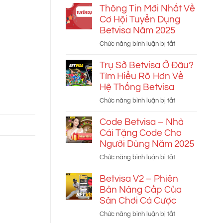
Thông Tin Mới Nhất Về
Cơ Hội Tuyển Dụng
Betvisa Năm 2025
Chức năng bình luận bị tắt
ở
Thông
Trụ Sở Betvisa Ở Đâu?
Tin
Tìm Hiểu Rõ Hơn Về
Mới
Hệ Thống Betvisa
Nhất
Về
Chức năng bình luận bị tắt
ở
Cơ
Trụ
Hội
Code Betvisa – Nhà
Sở
Tuyển
Cái Tặng Code Cho
Betvisa
Dụng
Người Dùng Năm 2025
Ở
Betvisa
Đâu?
Chức năng bình luận bị tắt
ở
Năm
Tìm
Code
2025
Hiểu
Betvisa V2 – Phiên
Betvisa
Rõ
Bản Nâng Cấp Của
–
Hơn
Sân Chơi Cá Cược
Nhà
Về
Cái
Chức năng bình luận bị tắt
ở
Hệ
Tặng