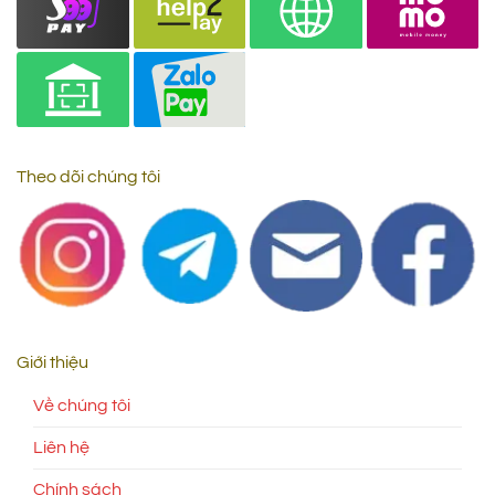
Theo dõi chúng tôi
Giới thiệu
Về chúng tôi
Liên hệ
Chính sách