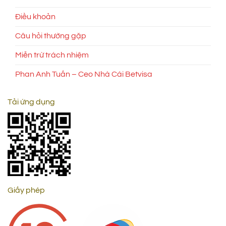
Điều khoản
Câu hỏi thường gặp
Miễn trừ trách nhiệm
Phan Anh Tuấn – Ceo Nhà Cái Betvisa
Tải ứng dụng
Giấy phép