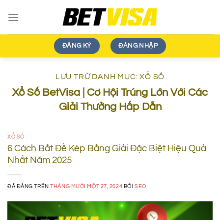
Chuyển
đến
nội
dung
ĐĂNG KÝ
ĐĂNG NHẬP
LƯU TRỮ DANH MỤC:
XỔ SỐ
Xổ Số BetVisa | Cơ Hội Trúng Lớn Với Các
Giải Thưởng Hấp Dẫn
XỔ SỐ
6 Cách Bắt Đề Kép Bằng Giải Đặc Biệt Hiệu Quả
Nhất Năm 2025
ĐÃ ĐĂNG TRÊN
THÁNG MƯỜI MỘT 27, 2024
BỞI
SEO