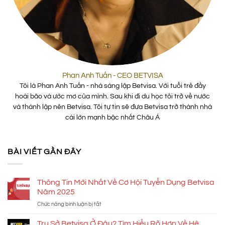
Phan Anh Tuấn - CEO BETVISA
Tôi là Phan Anh Tuấn - nhà sáng lập Betvisa. Với tuổi trẻ đầy
hoài bão và ước mơ của mình. Sau khi đi du học tôi trở về nước
và thành lập nên Betvisa. Tôi tự tin sẽ đưa Betvisa trở thành nhà
cái lớn mạnh bậc nhất Châu Á
BÀI VIẾT GẦN ĐÂY
Thông Tin Mới Nhất Về Cơ Hội Tuyển Dụng Betvisa
Năm 2025
Chức năng bình luận bị tắt
ở
Thông
Tin
Trụ Sở Betvisa Ở Đâu? Tìm Hiểu Rõ Hơn Về Hệ