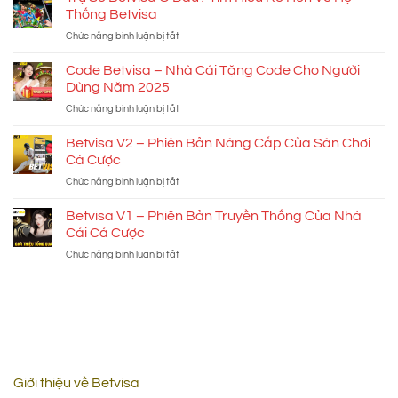
Mới
Thống Betvisa
Nhất
Chức năng bình luận bị tắt
ở
Về
Trụ
Cơ
Sở
Code Betvisa – Nhà Cái Tặng Code Cho Người
Hội
Betvisa
Tuyển
Dùng Năm 2025
Ở
Dụng
Chức năng bình luận bị tắt
ở
Đâu?
Betvisa
Code
Tìm
Năm
Betvisa
Betvisa V2 – Phiên Bản Nâng Cấp Của Sân Chơi
Hiểu
2025
–
Rõ
Cá Cược
Nhà
Hơn
Chức năng bình luận bị tắt
ở
Cái
Về
Betvisa
Tặng
Hệ
V2
Betvisa V1 – Phiên Bản Truyền Thống Của Nhà
Code
Thống
–
Cho
Cái Cá Cược
Betvisa
Phiên
Người
Chức năng bình luận bị tắt
ở
Bản
Dùng
Betvisa
Nâng
Năm
V1
Cấp
2025
–
Của
Phiên
Sân
Bản
Chơi
Truyền
Cá
Thống
Cược
Của
Giới thiệu về Betvisa
Nhà