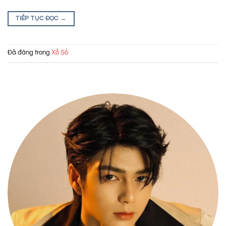
TIẾP TỤC ĐỌC
→
Đã đăng trong
Xổ Số