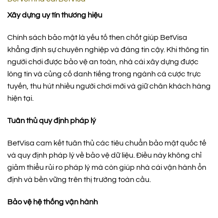
Xây dựng uy tín thương hiệu
Chính sách bảo mật là yếu tố then chốt giúp BetVisa
khẳng định sự chuyên nghiệp và đáng tin cậy. Khi thông tin
người chơi được bảo vệ an toàn, nhà cái xây dựng được
lòng tin và củng cố danh tiếng trong ngành cá cược trực
tuyến, thu hút nhiều người chơi mới và giữ chân khách hàng
hiện tại.
Tuân thủ quy định pháp lý
BetVisa cam kết tuân thủ các tiêu chuẩn bảo mật quốc tế
và quy định pháp lý về bảo vệ dữ liệu. Điều này không chỉ
giảm thiểu rủi ro pháp lý mà còn giúp nhà cái vận hành ổn
định và bền vững trên thị trường toàn cầu.
Bảo vệ hệ thống vận hành