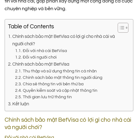
tin với nhà cái, góp phần xây dựng một cộng đồng cá cược
chuyên nghiệp và bền vững.
Table of Contents
Chính sách bảo mật BetVisa có lợi gì cho nhà cái và
người chơi?
Đối với nhà cái BetVisa
Đối với người chơi
Chính sách bảo mật BetVisa
Thu thập và sử dụng thông tin cá nhân
Chính sách bảo mật thông tin người dùng
Chia sẻ thông tin với bên thứ ba
Quyền kiểm soát và cập nhật thông tin
Thời gian lưu trữ thông tin
Kết luận
Chính sách bảo mật BetVisa có lợi gì cho nhà cái
và người chơi?
Đối với nhà cái BetVisa