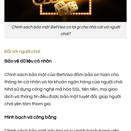
Chính sách bảo mật BetVisa có lợi gì cho nhà cái và người
chơi?
Đối với người chơi
Bảo vệ dữ liệu cá nhân
Chính sách bảo mật của BetVisa đảm bảo an toàn cho
thông tin cá nhân và tài khoản ngân hàng của người chơi.
Nhờ sử dụng công nghệ mã hóa SSL tiên tiến, mọi giao
dịch và thông tin đều được bảo mật tuyệt đối, giúp người
chơi yên tâm tham gia.
Minh bạch và công bằng
Chính sách bảo mật này tạo ra sự minh bạch trong việc