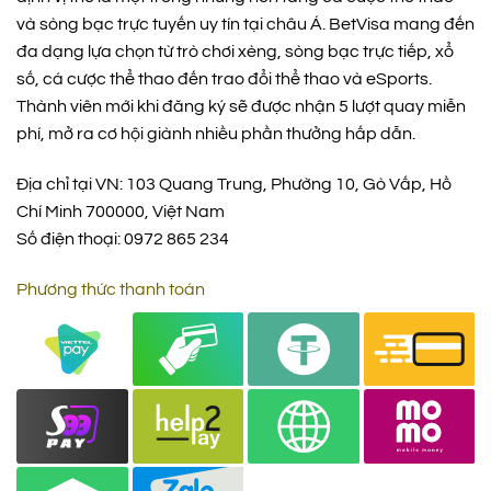
và sòng bạc trực tuyến uy tín tại châu Á. BetVisa mang đến
đa dạng lựa chọn từ trò chơi xèng, sòng bạc trực tiếp, xổ
số, cá cược thể thao đến trao đổi thể thao và eSports.
Thành viên mới khi đăng ký sẽ được nhận 5 lượt quay miễn
phí, mở ra cơ hội giành nhiều phần thưởng hấp dẫn.
Địa chỉ tại VN: 103 Quang Trung, Phường 10, Gò Vấp, Hồ
Chí Minh 700000, Việt Nam
Số điện thoại: 0972 865 234
Phương thức thanh toán