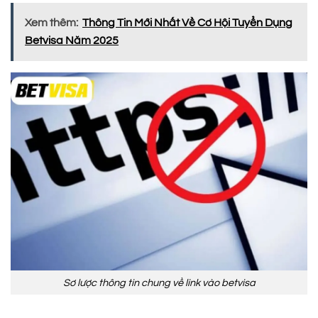
Xem thêm:
Thông Tin Mới Nhất Về Cơ Hội Tuyển Dụng
Betvisa Năm 2025
Sơ lược thông tin chung về link vào betvisa