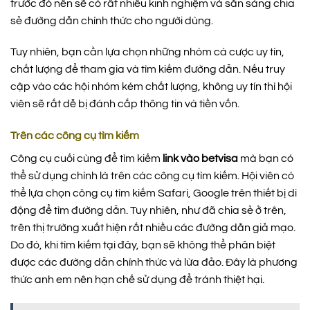
trước đó nên sẽ có rất nhiều kinh nghiệm và sẵn sàng chia
sẻ đường dẫn chính thức cho người dùng.
Tuy nhiên, bạn cần lựa chọn những nhóm cá cược uy tín,
chất lượng để tham gia và tìm kiếm đường dẫn. Nếu truy
cập vào các hội nhóm kém chất lượng, không uy tín thì hội
viên sẽ rất dễ bị đánh cắp thông tin và tiền vốn.
Trên các công cụ tìm kiếm
Công cụ cuối cùng để tìm kiếm
link vào betvisa
mà
bạn có
thể sử dụng chính là trên các công cụ tìm kiếm. Hội viên có
thể lựa chọn công cụ tìm kiếm Safari, Google trên thiết bị di
động để tìm đường dẫn. Tuy nhiên, như đã chia sẻ ở trên,
trên thị trường xuất hiện rất nhiều các đường dẫn giả mạo.
Do đó, khi tìm kiếm tại đây, bạn sẽ không thể phân biệt
được các đường dẫn chính thức và lừa đảo. Đây là phương
thức anh em nên hạn chế sử dụng để tránh thiệt hại.