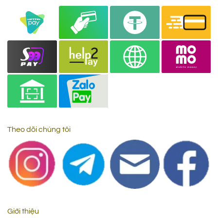
Theo dõi chúng tôi
Giới thiệu