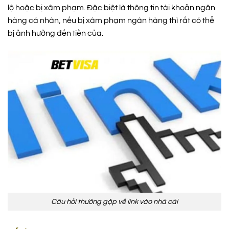
lộ hoặc bị xâm phạm. Đặc biệt là thông tin tài khoản ngân
hàng cá nhân, nếu bị xâm phạm ngân hàng thì rất có thể
bị ảnh hưởng đến tiền của.
Câu hỏi thường gặp về link vào nhà cái