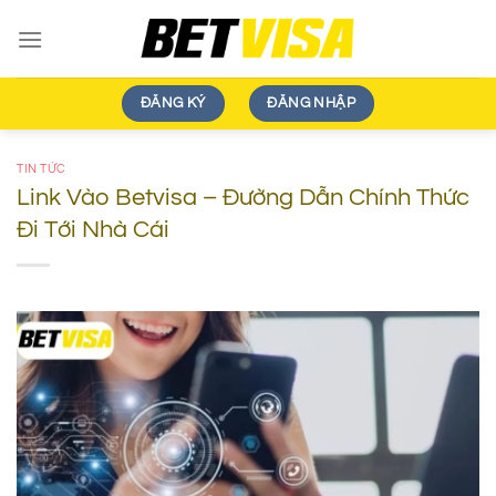
Chuyển
đến
nội
dung
ĐĂNG KÝ
ĐĂNG NHẬP
TIN TỨC
Link Vào Betvisa – Đường Dẫn Chính Thức
Đi Tới Nhà Cái