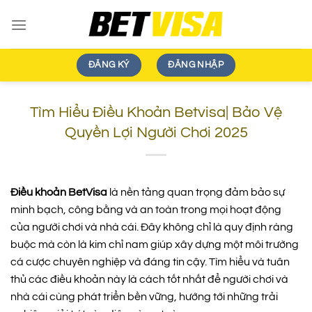
Chuyển
đến
nội
dung
ĐĂNG KÝ
ĐĂNG NHẬP
Tìm Hiểu Điều Khoản Betvisa| Bảo Vệ
Quyền Lợi Người Chơi 2025
Điều khoản BetVisa
là nền tảng quan trọng đảm bảo sự
minh bạch, công bằng và an toàn trong mọi hoạt động
của người chơi và nhà cái. Đây không chỉ là quy định ràng
buộc mà còn là kim chỉ nam giúp xây dựng một môi trường
cá cược chuyên nghiệp và đáng tin cậy. Tìm hiểu và tuân
thủ các điều khoản này là cách tốt nhất để người chơi và
nhà cái cùng phát triển bền vững, hướng tới những trải