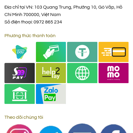
Địa chỉ tại VN: 103 Quang Trung, Phường 10, Gò Vấp, Hồ
Chí Minh 700000, Việt Nam
Số điện thoại: 0972 865 234
Phương thức thanh toán
Theo dõi chúng tôi