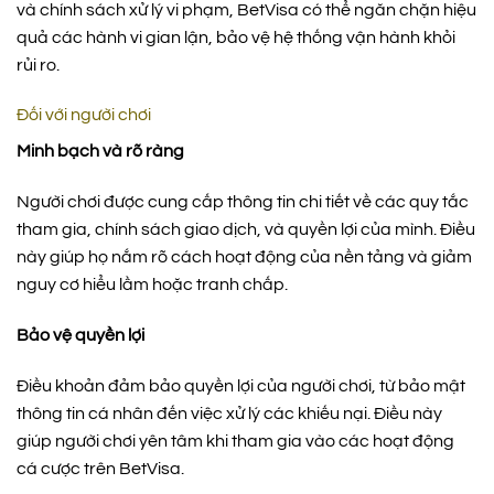
và chính sách xử lý vi phạm, BetVisa có thể ngăn chặn hiệu
quả các hành vi gian lận, bảo vệ hệ thống vận hành khỏi
rủi ro.
Đối với người chơi
Minh bạch và rõ ràng
Người chơi được cung cấp thông tin chi tiết về các quy tắc
tham gia, chính sách giao dịch, và quyền lợi của mình. Điều
này giúp họ nắm rõ cách hoạt động của nền tảng và giảm
nguy cơ hiểu lầm hoặc tranh chấp.
Bảo vệ quyền lợi
Điều khoản đảm bảo quyền lợi của người chơi, từ bảo mật
thông tin cá nhân đến việc xử lý các khiếu nại. Điều này
giúp người chơi yên tâm khi tham gia vào các hoạt động
cá cược trên BetVisa.