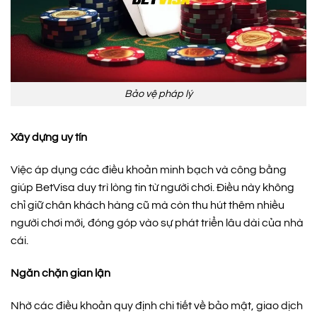
Bảo vệ pháp lý
Xây dựng uy tín
Việc áp dụng các điều khoản minh bạch và công bằng
giúp BetVisa duy trì lòng tin từ người chơi. Điều này không
chỉ giữ chân khách hàng cũ mà còn thu hút thêm nhiều
người chơi mới, đóng góp vào sự phát triển lâu dài của nhà
cái.
Ngăn chặn gian lận
Nhờ các điều khoản quy định chi tiết về bảo mật, giao dịch