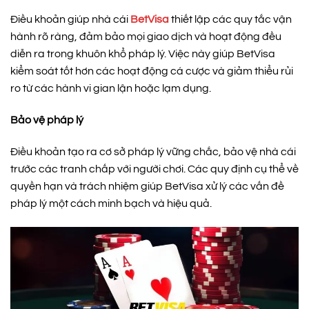
Điều khoản giúp nhà cái
BetVisa
thiết lập các quy tắc vận
hành rõ ràng, đảm bảo mọi giao dịch và hoạt động đều
diễn ra trong khuôn khổ pháp lý. Việc này giúp BetVisa
kiểm soát tốt hơn các hoạt động cá cược và giảm thiểu rủi
ro từ các hành vi gian lận hoặc lạm dụng.
Bảo vệ pháp lý
Điều khoản tạo ra cơ sở pháp lý vững chắc, bảo vệ nhà cái
trước các tranh chấp với người chơi. Các quy định cụ thể về
quyền hạn và trách nhiệm giúp BetVisa xử lý các vấn đề
pháp lý một cách minh bạch và hiệu quả.