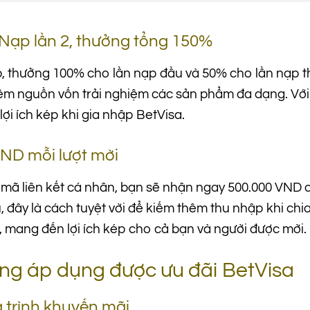
Nạp lần 2, thưởng tổng 150%
, thưởng 100% cho lần nạp đầu và 50% cho lần nạp thứ
hêm nguồn vốn trải nghiệm các sản phẩm đa dạng. Với
lợi ích kép khi gia nhập BetVisa.
VND mỗi lượt mời
a mã liên kết cá nhân, bạn sẽ nhận ngay 500.000 VND 
u, đây là cách tuyệt vời để kiếm thêm thu nhập khi ch
, mang đến lợi ích kép cho cả bạn và người được mời.
ông áp dụng được ưu đãi BetVisa
 trình khuyến mãi