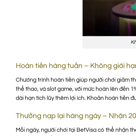
Kh
Hoàn tiền hàng tuần – Không giới hạ
Chương trình hoàn tiền giúp người chơi giảm th
thể thao, và slot game, với mức hoàn lên đến 1%
dài hạn tích lũy thêm lợi ích. Khoản hoàn tiền 
Thưởng nạp lại hàng ngày – Nhận 20
Mỗi ngày, người chơi tại BetVisa có thể nhận t