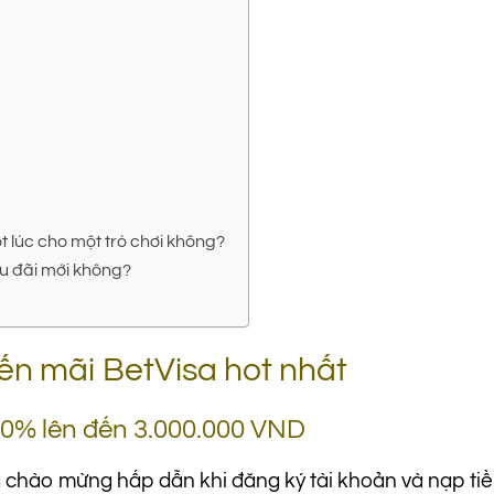
t lúc cho một trò chơi không?
ưu đãi mới không?
yến mãi BetVisa hot nhất
0% lên đến 3.000.000 VND
chào mừng hấp dẫn khi đăng ký tài khoản và nạp tiền