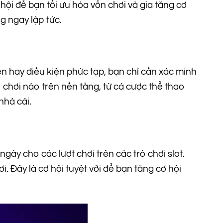
 hội để bạn tối ưu hóa vốn chơi và gia tăng cơ
g ngay lập tức.
n hay điều kiện phức tạp, bạn chỉ cần xác minh
 chơi nào trên nền tảng, từ cá cược thể thao
nhà cái.
ày cho các lượt chơi trên các trò chơi slot.
 Đây là cơ hội tuyệt vời để bạn tăng cơ hội