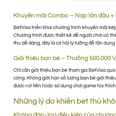
Khuyến mãi Combo – Nạp lần đầu + 
BetVisa triển khai chương trình khuyến mãi kép
Chương trình được thiết kế để người chơi có t
thu dễ dàng, đây là cơ hội lý tưởng để tận dụng 
Giới thiệu bạn bè – Thưởng 500.000 
Chỉ cần giới thiệu bạn bè tham gia BetVisa qu
công. Không giới hạn số lượng bạn bè giới thiệ
được rút tiền hoặc sử dụng chơi game tùy thích
Những lý do khiến bet thủ kh
Không đáp ứng điều kiện của chương