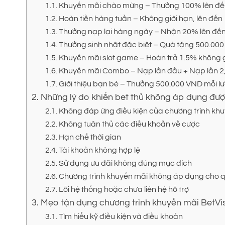
Khuyến mãi chào mừng – Thưởng 100% lên đế
Hoàn tiền hàng tuần – Không giới hạn, lên đến
Thưởng nạp lại hàng ngày – Nhận 20% lên đế
Thưởng sinh nhật đặc biệt – Quà tặng 500.00
Khuyến mãi slot game – Hoàn trả 1.5% không g
Khuyến mãi Combo – Nạp lần đầu + Nạp lần 2
Giới thiệu bạn bè – Thưởng 500.000 VND mỗi lư
Những lý do khiến bet thủ không áp dụng đượ
Không đáp ứng điều kiện của chương trình kh
Không tuân thủ các điều khoản về cược
Hạn chế thời gian
Tài khoản không hợp lệ
Sử dụng ưu đãi không đúng mục đích
Chương trình khuyến mãi không áp dụng cho q
Lỗi hệ thống hoặc chưa liên hệ hỗ trợ
Mẹo tận dụng chương trình khuyến mãi BetVi
Tìm hiểu kỹ điều kiện và điều khoản