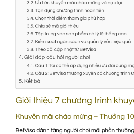
Ưu tiên khuyến mãi chào mừng và nạp lại
Tận dụng chương trình hoàn tiền
Chọn thời điểm tham gia phù hợp
Chia sẻ mã giới thiệu
Tập trung vào sản phẩm có tỷ lệ thắng cao
Kiểm soát ngân sách và quản lý vốn hiệu quả
Theo dõi cập nhật từ BetVisa
Giải đáp câu hỏi người chơi
Câu 1: Tôi có thể áp dụng nhiều ưu đãi cùng mộ
Câu 2: BetVisa thường xuyên có chương trình 
Kết bài
Giới thiệu 7 chương trình khu
Khuyến mãi chào mừng – Thưởng 10
BetVisa dành tặng người chơi mới phần thưởng 