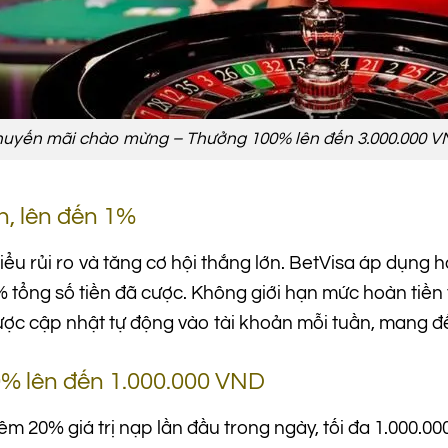
uyến mãi chào mừng – Thưởng 100% lên đến 3.000.000 
n, lên đến 1%
iểu rủi ro và tăng cơ hội thắng lớn. BetVisa áp dụng
 tổng số tiền đã cược. Không giới hạn mức hoàn tiền t
được cập nhật tự động vào tài khoản mỗi tuần, mang đế
% lên đến 1.000.000 VND
hêm 20% giá trị nạp lần đầu trong ngày, tối đa 1.000