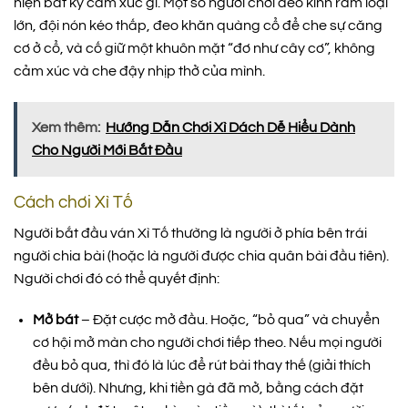
hiện bất kỳ cảm xúc gì. Một số người chơi đeo kính râm loại
lớn, đội nón kéo thấp, đeo khăn quàng cổ để che sự căng
cơ ở cổ, và cố giữ một khuôn mặt “đơ như cây cơ”, không
cảm xúc và che đậy nhịp thở của mình.
Xem thêm:
Hướng Dẫn Chơi Xì Dách Dễ Hiểu Dành
Cho Người Mới Bắt Đầu
Cách chơi Xì Tố
Người bắt đầu ván Xì Tố thường là người ở phía bên trái
người chia bài (hoặc là người được chia quân bài đầu tiên).
Người chơi đó có thể quyết định:
Mở bát
– Đặt cược mở đầu. Hoặc, “bỏ qua” và chuyển
cơ hội mở màn cho người chơi tiếp theo. Nếu mọi người
đều bỏ qua, thì đó là lúc để rút bài thay thế (giải thích
bên dưới). Nhưng, khi tiền gà đã mở, bằng cách đặt