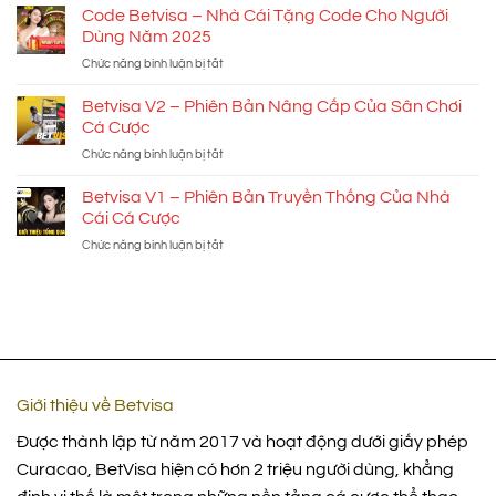
Sở
Code Betvisa – Nhà Cái Tặng Code Cho Người
Hội
Betvisa
Tuyển
Dùng Năm 2025
Ở
Dụng
Chức năng bình luận bị tắt
ở
Đâu?
Betvisa
Code
Tìm
Năm
Betvisa
Betvisa V2 – Phiên Bản Nâng Cấp Của Sân Chơi
Hiểu
2025
–
Rõ
Cá Cược
Nhà
Hơn
Chức năng bình luận bị tắt
ở
Cái
Về
Betvisa
Tặng
Hệ
V2
Betvisa V1 – Phiên Bản Truyền Thống Của Nhà
Code
Thống
–
Cho
Cái Cá Cược
Betvisa
Phiên
Người
Chức năng bình luận bị tắt
ở
Bản
Dùng
Betvisa
Nâng
Năm
V1
Cấp
2025
–
Của
Phiên
Sân
Bản
Chơi
Truyền
Cá
Thống
Cược
Của
Giới thiệu về Betvisa
Nhà
Cái
Được thành lập từ năm 2017 và hoạt động dưới giấy phép
Cá
Curacao, BetVisa hiện có hơn 2 triệu người dùng, khẳng
Cược