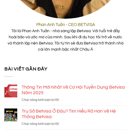
Phan Anh Tuấn - CEO BETVISA
Tôi là Phan Anh Tuấn - nhà sáng lập Betvisa. Với tuổi trẻ đầy
hoài bão và ước mơ của mình. Sau khi đi du học tôi trở về nước
và thành lập nên Betvisa. Tôi tự tin sẽ đưa Betvisa trở thành nhà
cái lớn mạnh bậc nhất Châu Á
BÀI VIẾT GẦN ĐÂY
Thông Tin Mới Nhất Về Cơ Hội Tuyển Dụng Betvisa
Năm 2025
Chức năng bình luận bị tắt
ở
Thông
Tin
Trụ Sở Betvisa Ở Đâu? Tìm Hiểu Rõ Hơn Về Hệ
Mới
Thống Betvisa
Nhất
Chức năng bình luận bị tắt
ở
Về
Trụ
Cơ