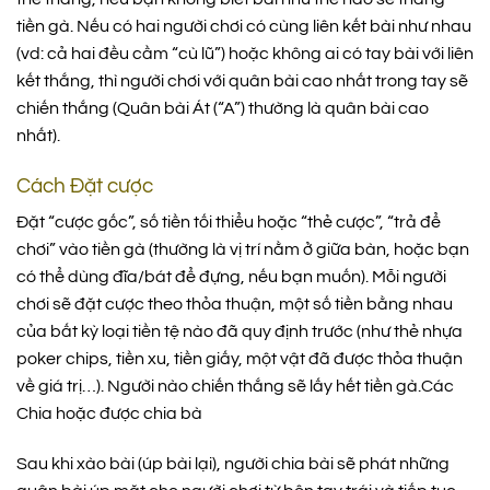
tiền gà. Nếu có hai người chơi có cùng liên kết bài như nhau
(vd: cả hai đều cầm “cù lũ”) hoặc không ai có tay bài với liên
kết thắng, thì người chơi với quân bài cao nhất trong tay sẽ
chiến thắng (Quân bài Át (“A”) thường là quân bài cao
nhất).
Cách Đặt cược
Đặt “cược gốc”, số tiền tối thiểu hoặc “thẻ cược”, “trả để
chơi” vào tiền gà (thường là vị trí nằm ở giữa bàn, hoặc bạn
có thể dùng đĩa/bát để đựng, nếu bạn muốn). Mỗi người
chơi sẽ đặt cược theo thỏa thuận, một số tiền bằng nhau
của bất kỳ loại tiền tệ nào đã quy định trước (như thẻ nhựa
poker chips, tiền xu, tiền giấy, một vật đã được thỏa thuận
về giá trị…). Người nào chiến thắng sẽ lấy hết tiền gà.
Các
Chia hoặc được chia bà
Sau khi xào bài (úp bài lại), người chia bài sẽ phát những