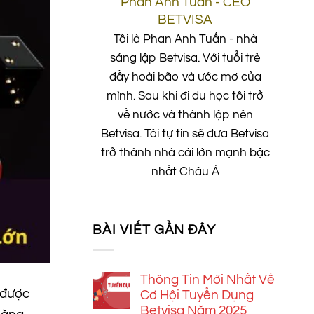
Phan Anh Tuấn - CEO
BETVISA
Tôi là Phan Anh Tuấn - nhà
sáng lập Betvisa. Với tuổi trẻ
đầy hoài bão và ước mơ của
mình. Sau khi đi du học tôi trở
về nước và thành lập nên
Betvisa. Tôi tự tin sẽ đưa Betvisa
trở thành nhà cái lớn mạnh bậc
nhất Châu Á
BÀI VIẾT GẦN ĐÂY
Thông Tin Mới Nhất Về
 được
Cơ Hội Tuyển Dụng
Betvisa Năm 2025