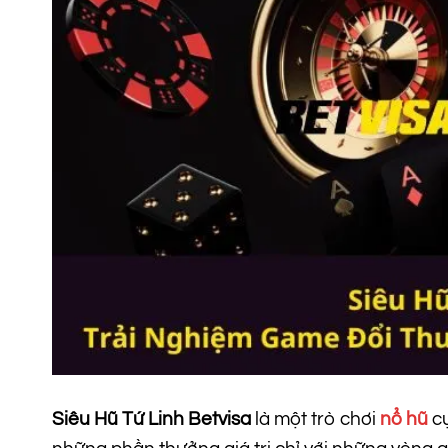
Siêu Hũ Tứ Linh Betvisa
là một trò chơi
nổ hũ
cự