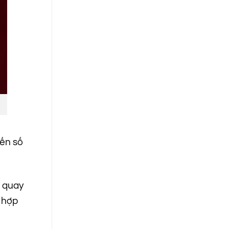
đến số
n quay
t hợp