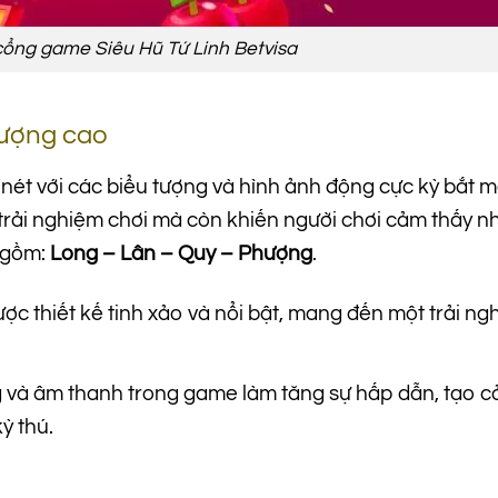
ổng game Siêu Hũ Tứ Linh Betvisa
lượng cao
nét với các biểu tượng và hình ảnh động cực kỳ bắt m
 trải nghiệm chơi mà còn khiến người chơi cảm thấy 
o gồm:
Long – Lân – Quy – Phượng
.
được thiết kế tinh xảo và nổi bật, mang đến một trải n
 và âm thanh trong game làm tăng sự hấp dẫn, tạo c
ỳ thú.