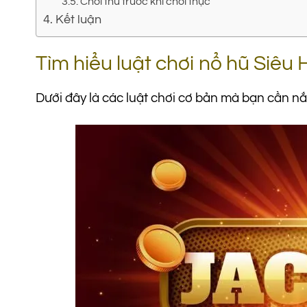
Chơi thử trước khi chơi thực
Kết luận
Tìm hiểu luật chơi nổ hũ Siêu Hu
Dưới đây là các luật chơi cơ bản mà bạn cần n