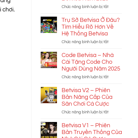
năng
Chức năng bình luận bị tắt
ở
 chơi.
Thông
Trụ Sở Betvisa Ở Đâu?
Tin
Tìm Hiểu Rõ Hơn Về
Mới
Hệ Thống Betvisa
Nhất
Về
Chức năng bình luận bị tắt
ở
Cơ
Trụ
Hội
Code Betvisa – Nhà
Sở
Tuyển
Cái Tặng Code Cho
Betvisa
Dụng
Người Dùng Năm 2025
Ở
Betvisa
Đâu?
Chức năng bình luận bị tắt
ở
Năm
Tìm
Code
2025
Hiểu
Betvisa V2 – Phiên
Betvisa
Rõ
Bản Nâng Cấp Của
–
Hơn
Sân Chơi Cá Cược
Nhà
Về
Cái
Chức năng bình luận bị tắt
ở
Hệ
Tặng
Betvisa
Thống
Code
Betvisa V1 – Phiên
V2
Betvisa
Cho
Bản Truyền Thống Của
–
Người
Phiên