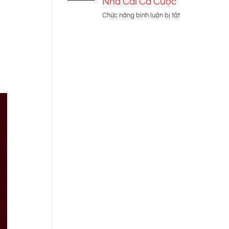
Nhà Cái Cá Cược
Dùng
Bản
Chức năng bình luận bị tắt
ở
Năm
Nâng
Betvisa
2025
Cấp
V1
Của
–
Sân
Phiên
Chơi
Bản
Cá
Truyền
Cược
Thống
Của
Nhà
Cái
Cá
Cược