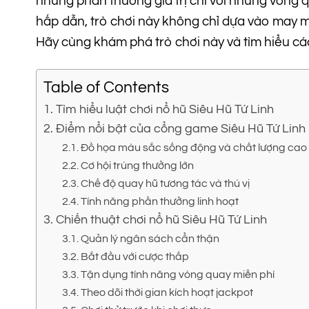
những phần thưởng giá trị chỉ với những vòng 
hấp dẫn, trò chơi này không chỉ dựa vào may mắ
Hãy cùng khám phá trò chơi này và tìm hiểu các
Table of Contents
Tìm hiểu luật chơi nổ hũ Siêu Hũ Tứ Linh
Điểm nổi bật của cổng game Siêu Hũ Tứ Linh
Đồ họa màu sắc sống động và chất lượng cao
Cơ hội trúng thưởng lớn
Chế độ quay hũ tương tác và thú vị
Tính năng phần thưởng linh hoạt
Chiến thuật chơi nổ hũ Siêu Hũ Tứ Linh
Quản lý ngân sách cẩn thận
Bắt đầu với cược thấp
Tận dụng tính năng vòng quay miễn phí
Theo dõi thời gian kích hoạt jackpot