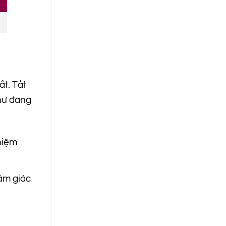
ắt. Tất
như đang
ghiệm
ảm giác