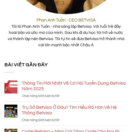
Phan Anh Tuấn - CEO BETVISA
Tôi là Phan Anh Tuấn - nhà sáng lập Betvisa. Với tuổi trẻ đầy
hoài bão và ước mơ của mình. Sau khi đi du học tôi trở về nước
và thành lập nên Betvisa. Tôi tự tin sẽ đưa Betvisa trở thành nhà
cái lớn mạnh bậc nhất Châu Á
BÀI VIẾT GẦN ĐÂY
Thông Tin Mới Nhất Về Cơ Hội Tuyển Dụng Betvisa
Năm 2025
Chức năng bình luận bị tắt
ở
Thông
Tin
Trụ Sở Betvisa Ở Đâu? Tìm Hiểu Rõ Hơn Về Hệ
Mới
Thống Betvisa
Nhất
Chức năng bình luận bị tắt
ở
Về
Trụ
Cơ
Sở
Code Betvisa – Nhà Cái Tặng Code Cho Người
Hội