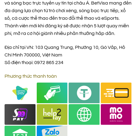
và sòng bạc trực tuyến uy tín tại châu Á. BetVisa mang đến
đa dạng lựa chọn từ trò chơi xèng, sòng bạc trực tiếp, xổ
số, cá cược thể thao đến trao đổi thể thao và eSports.
Thành viên mới khi đăng ký sẽ được nhận 5 lượt quay miễn
phí, mở ra cơ hội giành nhiều phần thưởng hấp dẫn.
Địa chỉ tại VN: 103 Quang Trung, Phường 10, Gò Vấp, Hồ
Chí Minh 700000, Việt Nam
Số điện thoại: 0972 865 234
Phương thức thanh toán