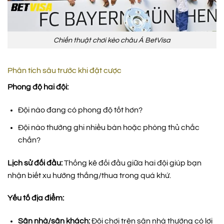
Chiến thuật chơi kèo châu Á BetVisa
Phân tích sâu trước khi đặt cược
Phong độ hai đội:
Đội nào đang có phong độ tốt hơn?
Đội nào thường ghi nhiều bàn hoặc phòng thủ chắc
chắn?
Lịch sử đối đầu:
Thống kê đối đầu giữa hai đội giúp bạn
nhận biết xu hướng thắng/thua trong quá khứ.
Yếu tố địa điểm:
Sân nhà/sân khách:
Đội chơi trên sân nhà thường có lợi