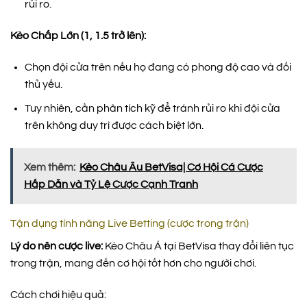
rủi ro.
Kèo Chấp Lớn (1, 1.5 trở lên):
Chọn đội cửa trên nếu họ đang có phong độ cao và đối
thủ yếu.
Tuy nhiên, cần phân tích kỹ để tránh rủi ro khi đội cửa
trên không duy trì được cách biệt lớn.
Xem thêm:
Kèo Châu Âu BetVisa| Cơ Hội Cá Cược
Hấp Dẫn và Tỷ Lệ Cược Cạnh Tranh
Tận dụng tính năng Live Betting (cược trong trận)
Lý do nên cược live:
Kèo Châu Á tại BetVisa thay đổi liên tục
trong trận, mang đến cơ hội tốt hơn cho người chơi.
Cách chơi hiệu quả: