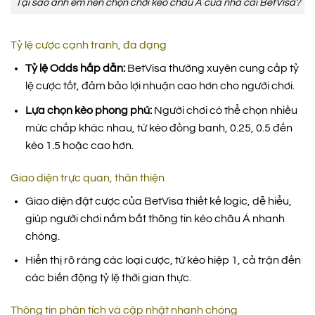
Tại sao anh em nên chọn chơi kèo châu Á của nhà cái BetVisa?
Tỷ lệ cược cạnh tranh, đa dạng
Tỷ lệ Odds hấp dẫn:
BetVisa thường xuyên cung cấp tỷ
lệ cược tốt, đảm bảo lợi nhuận cao hơn cho người chơi.
Lựa chọn kèo phong phú:
Người chơi có thể chọn nhiều
mức chấp khác nhau, từ kèo đồng banh, 0.25, 0.5 đến
kèo 1.5 hoặc cao hơn.
Giao diện trực quan, thân thiện
Giao diện đặt cược của BetVisa thiết kế logic, dễ hiểu,
giúp người chơi nắm bắt thông tin kèo châu Á nhanh
chóng.
Hiển thị rõ ràng các loại cược, từ kèo hiệp 1, cả trận đến
các biến động tỷ lệ thời gian thực.
Thông tin phân tích và cập nhật nhanh chóng