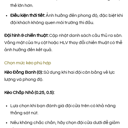
thế lớn hơn.
Điều kiện thời tiết:
Ảnh hưởng đến phong độ, đặc biệt khi
đội khách không quen môi trường thi đấu.
Đội hình & chiến thuật:
Cập nhật danh sách cầu thủ ra sân.
Vắng mặt của trụ cột hoặc HLV thay đổi chiến thuật có thể
ảnh hưởng đến kết quả.
Chọn mức kèo phù hợp
Kèo Đồng Banh (0):
Sử dụng khi hai đội cân bằng về lực
lượng và phong độ.
Kèo Chấp Nhỏ (0.25, 0.5):
Lựa chọn khi bạn đánh giá đội cửa trên có khả năng
thắng sát nút.
Nếu không chắc chắn, hãy chọn đội cửa dưới để giảm