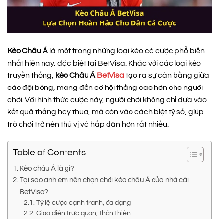
Kèo Châu Á
là một trong những loại kèo cá cược phổ biến
nhất hiện nay, đặc biệt tại BetVisa. Khác với các loại kèo
truyền thống,
kèo Châu Á
BetVisa
tạo ra sự cân bằng giữa
các đội bóng, mang đến cơ hội thắng cao hơn cho người
chơi. Với hình thức cược này, người chơi không chỉ dựa vào
kết quả thắng hay thua, mà còn vào cách biệt tỷ số, giúp
trò chơi trở nên thú vị và hấp dẫn hơn rất nhiều.
Table of Contents
Kèo châu Á là gì?
Tại sao anh em nên chọn chơi kèo châu Á của nhà cái
BetVisa?
Tỷ lệ cược cạnh tranh, đa dạng
Giao diện trực quan, thân thiện