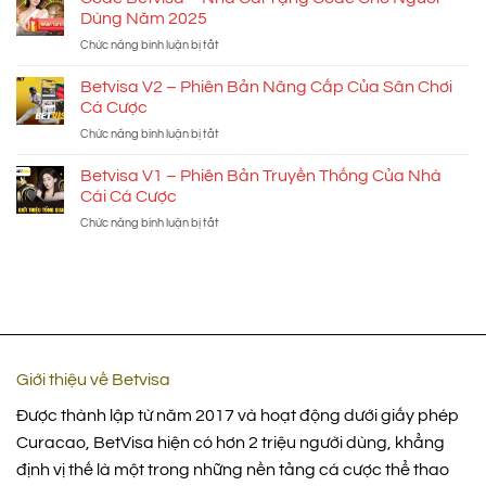
Betvisa
Tuyển
Dùng Năm 2025
Ở
Dụng
Chức năng bình luận bị tắt
ở
Đâu?
Betvisa
Code
Tìm
Năm
Betvisa
Betvisa V2 – Phiên Bản Nâng Cấp Của Sân Chơi
Hiểu
2025
–
Rõ
Cá Cược
Nhà
Hơn
Chức năng bình luận bị tắt
ở
Cái
Về
Betvisa
Tặng
Hệ
V2
Betvisa V1 – Phiên Bản Truyền Thống Của Nhà
Code
Thống
–
Cho
Cái Cá Cược
Betvisa
Phiên
Người
Chức năng bình luận bị tắt
ở
Bản
Dùng
Betvisa
Nâng
Năm
V1
Cấp
2025
–
Của
Phiên
Sân
Bản
Chơi
Truyền
Cá
Thống
Cược
Của
Giới thiệu về Betvisa
Nhà
Cái
Được thành lập từ năm 2017 và hoạt động dưới giấy phép
Cá
Curacao, BetVisa hiện có hơn 2 triệu người dùng, khẳng
Cược
định vị thế là một trong những nền tảng cá cược thể thao