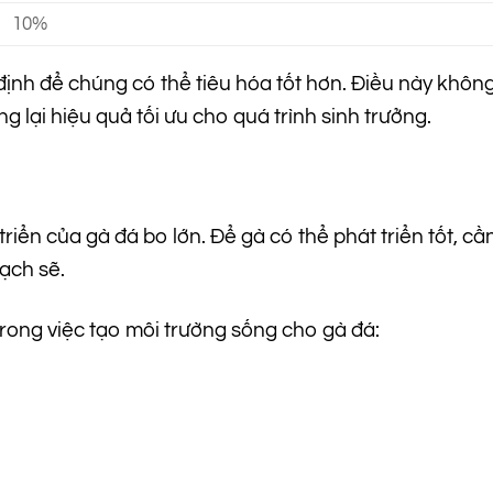
10%
ịnh để chúng có thể tiêu hóa tốt hơn. Điều này không
lại hiệu quả tối ưu cho quá trình sinh trưởng.
riển của gà đá bo lớn. Để gà có thể phát triển tốt, cầ
sạch sẽ.
 trong việc tạo môi trường sống cho gà đá: