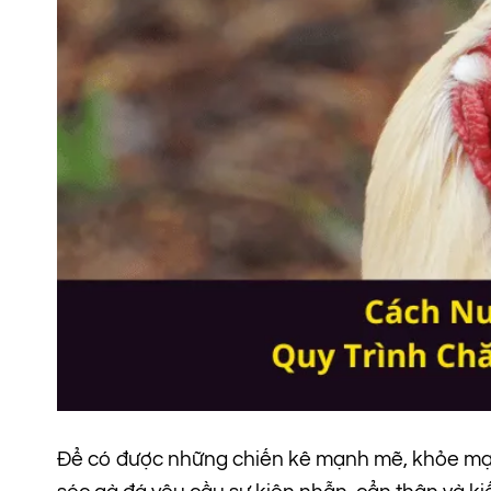
Để có được những chiến kê mạnh mẽ, khỏe mạn