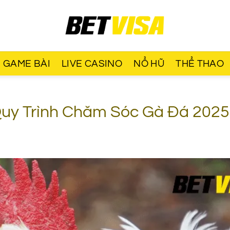
GAME BÀI
LIVE CASINO
NỔ HŨ
THỂ THAO
Quy Trình Chăm Sóc Gà Đá 2025