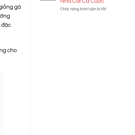
Nhà Cái Cá Cược
Dùng
 giống gà
Bản
Chức năng bình luận bị tắt
ở
Năm
Nâng
ường
Betvisa
2025
Cấp
V1
g đặc
Của
–
Sân
Phiên
Chơi
Bản
Cá
Truyền
ọng cho
Cược
Thống
Của
Nhà
Cái
Cá
Cược