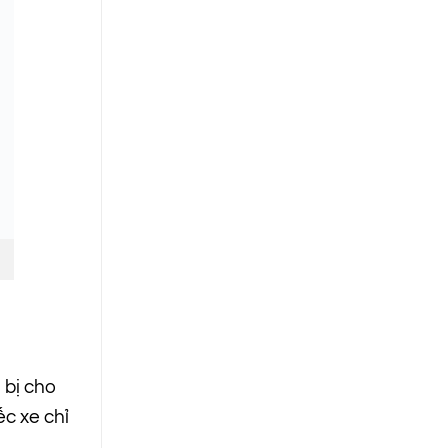
 bị cho
ếc xe chỉ